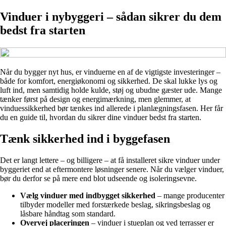
Vinduer i nybyggeri – sådan sikrer du dem
bedst fra starten
Når du bygger nyt hus, er vinduerne en af de vigtigste investeringer –
både for komfort, energiøkonomi og sikkerhed. De skal lukke lys og
luft ind, men samtidig holde kulde, støj og ubudne gæster ude. Mange
tænker først på design og energimærkning, men glemmer, at
vinduessikkerhed bør tænkes ind allerede i planlægningsfasen. Her får
du en guide til, hvordan du sikrer dine vinduer bedst fra starten.
Tænk sikkerhed ind i byggefasen
Det er langt lettere – og billigere – at få installeret sikre vinduer under
byggeriet end at eftermontere løsninger senere. Når du vælger vinduer,
bør du derfor se på mere end blot udseende og isoleringsevne.
Vælg vinduer med indbygget sikkerhed
– mange producenter
tilbyder modeller med forstærkede beslag, sikringsbeslag og
låsbare håndtag som standard.
Overvej placeringen
– vinduer i stueplan og ved terrasser er