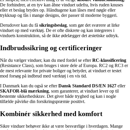
De forhindrer, at en tyv kan åbne vinduet udefra, hvis ruden knuses
eller et beslag brydes op. Håndtagene kan låses med nøgle eller
trykknap og fås i mange designs, der passer til moderne byggeri.
Derudover kan du få
sikringsbeslag
, som gør det sværere at lirke
vinduet op med værktøj. De er ofte diskrete og kan integreres i
vinduets konstruktion, så de ikke ødelægger det æstetiske udtryk.
Indbrudssikring og certificeringer
Når du vælger vinduer, kan du med fordel se efter
RC-klassificering
(Resistance Class), som bruges i store dele af Europa. RC2 og RC3 er
de mest relevante for private boliger og betyder, at vinduet er testet
mod forsøg på indbrud med værktøj i en vis tid.
I Danmark kan du også se efter
Dansk Standard DS/EN 1627
eller
SKAFOR-blå mærkning
, som garanterer, at vinduet lever op til
bestemte sikkerhedskrav. Det giver både tryghed og kan i nogle
tilfælde påvirke din forsikringspræmie positivt.
Kombinér sikkerhed med komfort
Sikre vinduer behøver ikke at være besværlige i hverdagen. Mange