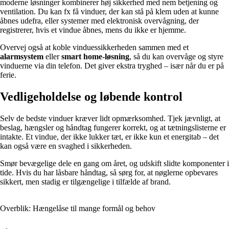
moderne løsninger kombinerer høj sikkerhed med nem betjening og
ventilation. Du kan fx få vinduer, der kan stå på klem uden at kunne
åbnes udefra, eller systemer med elektronisk overvågning, der
registrerer, hvis et vindue åbnes, mens du ikke er hjemme.
Overvej også at koble vinduessikkerheden sammen med et
alarmsystem
eller
smart home-løsning
, så du kan overvåge og styre
vinduerne via din telefon. Det giver ekstra tryghed – især når du er på
ferie.
Vedligeholdelse og løbende kontrol
Selv de bedste vinduer kræver lidt opmærksomhed. Tjek jævnligt, at
beslag, hængsler og håndtag fungerer korrekt, og at tætningslisterne er
intakte. Et vindue, der ikke lukker tæt, er ikke kun et energitab – det
kan også være en svaghed i sikkerheden.
Smør bevægelige dele en gang om året, og udskift slidte komponenter i
tide. Hvis du har låsbare håndtag, så sørg for, at nøglerne opbevares
sikkert, men stadig er tilgængelige i tilfælde af brand.
Overblik: Hængelåse til mange formål og behov