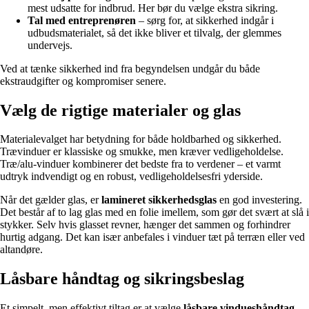
mest udsatte for indbrud. Her bør du vælge ekstra sikring.
Tal med entreprenøren
– sørg for, at sikkerhed indgår i
udbudsmaterialet, så det ikke bliver et tilvalg, der glemmes
undervejs.
Ved at tænke sikkerhed ind fra begyndelsen undgår du både
ekstraudgifter og kompromiser senere.
Vælg de rigtige materialer og glas
Materialevalget har betydning for både holdbarhed og sikkerhed.
Trævinduer er klassiske og smukke, men kræver vedligeholdelse.
Træ/alu-vinduer kombinerer det bedste fra to verdener – et varmt
udtryk indvendigt og en robust, vedligeholdelsesfri yderside.
Når det gælder glas, er
lamineret sikkerhedsglas
en god investering.
Det består af to lag glas med en folie imellem, som gør det svært at slå i
stykker. Selv hvis glasset revner, hænger det sammen og forhindrer
hurtig adgang. Det kan især anbefales i vinduer tæt på terræn eller ved
altandøre.
Låsbare håndtag og sikringsbeslag
Et simpelt, men effektivt tiltag er at vælge
låsbare vindueshåndtag
.