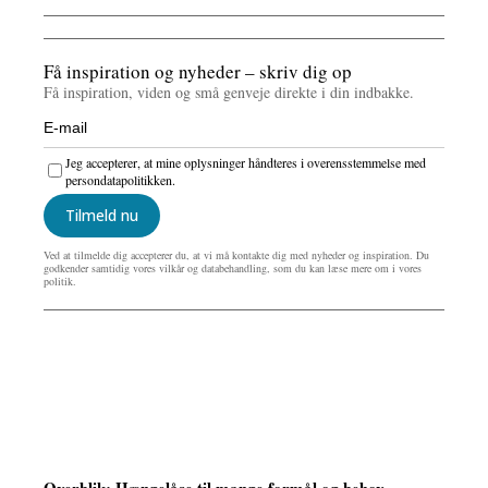
Få inspiration og nyheder – skriv dig op
Få inspiration, viden og små genveje direkte i din indbakke.
Jeg accepterer, at mine oplysninger håndteres i overensstemmelse med
persondatapolitikken.
Tilmeld nu
Ved at tilmelde dig accepterer du, at vi må kontakte dig med nyheder og inspiration. Du
godkender samtidig vores vilkår og databehandling, som du kan læse mere om i vores
politik.
Overblik: Hængelåse til mange formål og behov