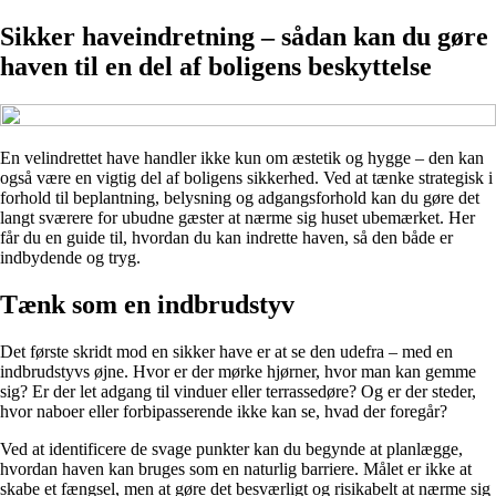
Sikker haveindretning – sådan kan du gøre
haven til en del af boligens beskyttelse
En velindrettet have handler ikke kun om æstetik og hygge – den kan
også være en vigtig del af boligens sikkerhed. Ved at tænke strategisk i
forhold til beplantning, belysning og adgangsforhold kan du gøre det
langt sværere for ubudne gæster at nærme sig huset ubemærket. Her
får du en guide til, hvordan du kan indrette haven, så den både er
indbydende og tryg.
Tænk som en indbrudstyv
Det første skridt mod en sikker have er at se den udefra – med en
indbrudstyvs øjne. Hvor er der mørke hjørner, hvor man kan gemme
sig? Er der let adgang til vinduer eller terrassedøre? Og er der steder,
hvor naboer eller forbipasserende ikke kan se, hvad der foregår?
Ved at identificere de svage punkter kan du begynde at planlægge,
hvordan haven kan bruges som en naturlig barriere. Målet er ikke at
skabe et fængsel, men at gøre det besværligt og risikabelt at nærme sig