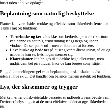
huset uden at blive opdaget.
Beplantning som naturlig beskyttelse
Planter kan være både smukke og effektive som sikkerhedselementer.
Tænk i lag og funktion:
Tornebuske og tætte hække
som berberis, tjørn eller kristtorn
kan danne en naturlig afskærmning langs hegn og under
vinduer. De ser pæne ud – men er ikke rare at forcere.
Lave buske og bede
tæt på huset giver et åbent udsyn, så du og
naboerne kan se, hvis nogen nærmer sig.
Klatreplanter
kan bruges til at dække hegn eller mure, men
undgå dem tæt på vinduer, hvor de kan bruges som “stige”.
En god tommelfingerregel er, at beplantningen skal skabe modstand
uden at give skjul. Det handler om balance mellem æstetik og funktion.
Lys, der skræmmer og trygger
Mørke hjørner og skyggefulde passager er indbrudstyvens bedste ven.
Derfor er belysning en af de mest effektive måder at øge sikkerheden
på.