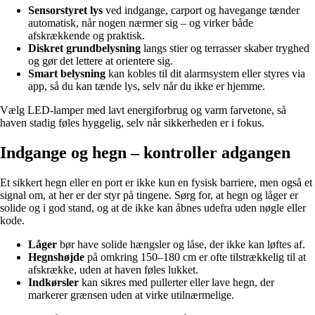
Sensorstyret lys
ved indgange, carport og havegange tænder
automatisk, når nogen nærmer sig – og virker både
afskrækkende og praktisk.
Diskret grundbelysning
langs stier og terrasser skaber tryghed
og gør det lettere at orientere sig.
Smart belysning
kan kobles til dit alarmsystem eller styres via
app, så du kan tænde lys, selv når du ikke er hjemme.
Vælg LED-lamper med lavt energiforbrug og varm farvetone, så
haven stadig føles hyggelig, selv når sikkerheden er i fokus.
Indgange og hegn – kontroller adgangen
Et sikkert hegn eller en port er ikke kun en fysisk barriere, men også et
signal om, at her er der styr på tingene. Sørg for, at hegn og låger er
solide og i god stand, og at de ikke kan åbnes udefra uden nøgle eller
kode.
Låger
bør have solide hængsler og låse, der ikke kan løftes af.
Hegnshøjde
på omkring 150–180 cm er ofte tilstrækkelig til at
afskrække, uden at haven føles lukket.
Indkørsler
kan sikres med pullerter eller lave hegn, der
markerer grænsen uden at virke utilnærmelige.