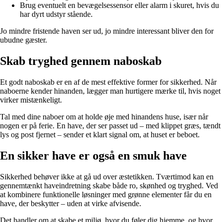
Brug eventuelt en bevægelsessensor eller alarm i skuret, hvis du
har dyrt udstyr stående.
Jo mindre fristende haven ser ud, jo mindre interessant bliver den for
ubudne gæster.
Skab tryghed gennem naboskab
Et godt naboskab er en af de mest effektive former for sikkerhed. Når
naboerne kender hinanden, lægger man hurtigere mærke til, hvis noget
virker mistænkeligt.
Tal med dine naboer om at holde øje med hinandens huse, især når
nogen er på ferie. En have, der ser passet ud – med klippet græs, tændt
lys og post fjernet – sender et klart signal om, at huset er beboet.
En sikker have er også en smuk have
Sikkerhed behøver ikke at gå ud over æstetikken. Tværtimod kan en
gennemtænkt haveindretning skabe både ro, skønhed og tryghed. Ved
at kombinere funktionelle løsninger med grønne elementer får du en
have, der beskytter – uden at virke afvisende.
Det handler om at skabe et miljø, hvor du føler dig hjemme, og hvor