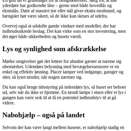
En god lås er grundlaget for al boligsikkerhed. Sørg for, at alle
yderdøre har godkendte låse – gerne med både hovedlås og
ekstralås. Døre af massivt træ eller stål giver ekstra modstand, og
hængsler bør være sikret, så de ikke kan skrues af udefra.
Overvej også at udskifte gamle vinduer med modeller, der har
indbrudssikrede beslag. Det kan virke som en stor investering, men
det øger både sikkerheden og husets værdi.
Lys og synlighed som afskrækkelse
Mørke omgivelser gør det lettere for ubudne gæster at nærme sig
ubemærket. Udendørs belysning med bevægelsessensorer er en
enkel og effektiv løsning. Placer lamper ved indgange, garager og
stier, så lyset tænder, når nogen nærmer sig.
Du kan også bruge tidsstyring på indendørs lys, så huset ser beboet
ud, selv når du ikke er hjemme. En tændt lampe i stuen eller et lys i
gangen kan være nok til at få en potentiel indbrudstyv til at gå
videre.
Nabohjælp – også på landet
Selvom der kan være langt mellem husene, er nabohjælp stadig en