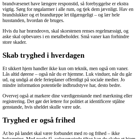
brandvæsenet have længere responstid, så forebyggelse er ekstra
vigtig. Sørg for røgalarmer i alle rum, og tjek dem jævnligt. Hav en
brandslukker og et brandtæppe let tilgængeligt – og lær hele
husstanden, hvordan de bruges.
Hvis du har brændeovn, skal skorstenen renses regelmæssigt, og
aske skal opbevares i en metalbeholder. Små vaner kan forhindre
store skader.
Skab tryghed i hverdagen
Et sikkert hjem handler ikke kun om teknik, men også om vaner.
Lås altid dørene – også når du er hjemme. Luk vinduer, når du går
ud, og undgå at dele ferieplaner offentligt på sociale medier. Jo
mindre information potentielle indbrudstyve har, desto bedre.
Overvej også at markere dine værdigenstande med mærkning eller
registrering. Det gør det lettere for politiet at identificere stjålne
genstande, hvis uheldet skulle være ude.
Tryghed er også frihed
At bo på landet skal være forbundet med ro og frihed – ikke
bekymring. Med nogle få, velovervejede tiltag kan du skabe et hjem,