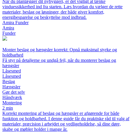
Når du planlægger dit nybyggeri, er det vigtigt at tænke
vinduessikkerhed ind fra starten. Læs hvordan du vælger de rette
materialer, beslag og løsninger, der både giver komfort,
energibesparelse og beskyttelse mod indbrud.
Amira Funder
Amira
Funder
Monter beslag og hængsler korrekt: Opnå maksimal styrke og
holdbarhed
Få styr på detaljerne og undgå fejl, når du monterer beslag og
hængsler
Låsesmed
Låsesmed
Beslag
Hængsler
Gør det selv
Håndværk
Montering
2 min
Korrekt montering af beslag og hængsler er afgørende for både
funktion og holdbarhed. I denne guide får du praktiske råd til valg af
materialer, præcision i arbejdet og vedligeholdelse, så dine døre,
skabe og møbler holder i mange år.