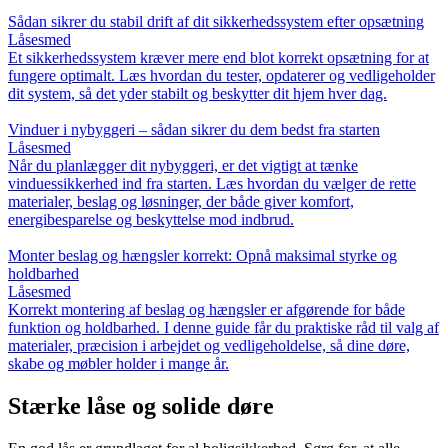
Sådan sikrer du stabil drift af dit sikkerhedssystem efter opsætning
Låsesmed
Et sikkerhedssystem kræver mere end blot korrekt opsætning for at
fungere optimalt. Læs hvordan du tester, opdaterer og vedligeholder
dit system, så det yder stabilt og beskytter dit hjem hver dag.
Vinduer i nybyggeri – sådan sikrer du dem bedst fra starten
Låsesmed
Når du planlægger dit nybyggeri, er det vigtigt at tænke
vinduessikkerhed ind fra starten. Læs hvordan du vælger de rette
materialer, beslag og løsninger, der både giver komfort,
energibesparelse og beskyttelse mod indbrud.
Monter beslag og hængsler korrekt: Opnå maksimal styrke og
holdbarhed
Låsesmed
Korrekt montering af beslag og hængsler er afgørende for både
funktion og holdbarhed. I denne guide får du praktiske råd til valg af
materialer, præcision i arbejdet og vedligeholdelse, så dine døre,
skabe og møbler holder i mange år.
Stærke låse og solide døre