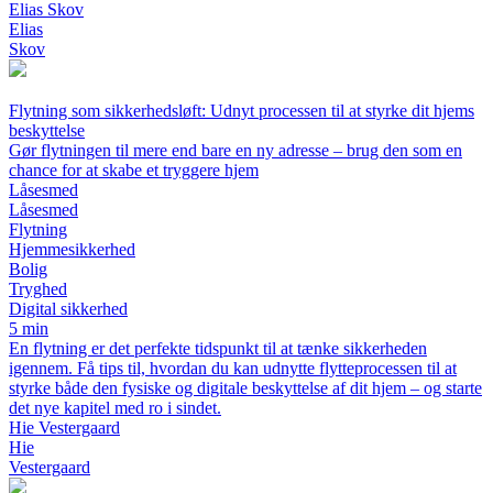
Elias Skov
Elias
Skov
Flytning som sikkerhedsløft: Udnyt processen til at styrke dit hjems
beskyttelse
Gør flytningen til mere end bare en ny adresse – brug den som en
chance for at skabe et tryggere hjem
Låsesmed
Låsesmed
Flytning
Hjemmesikkerhed
Bolig
Tryghed
Digital sikkerhed
5 min
En flytning er det perfekte tidspunkt til at tænke sikkerheden
igennem. Få tips til, hvordan du kan udnytte flytteprocessen til at
styrke både den fysiske og digitale beskyttelse af dit hjem – og starte
det nye kapitel med ro i sindet.
Hie Vestergaard
Hie
Vestergaard