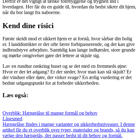
Derfor er det vigtigt at tænke forebyggelse og tryghed ind i
hverdagen. Her får du en guide til, hvordan du bedst sikrer dit hjem,
når du bor langt fra naboerne.
Kend dine risici
Første skridt mod et sikkert hjem er at forstå, hvor sårbar din bolig
er. I landdistrikter er der ofte færre forbipasserende, og det kan give
indbrudstyve arbejdsro. Samtidig kan lange indkørsler, store grunde
og mørke omgivelser gøre det lettere at skjule sig.
Lav en rundtur omkring huset og se det med en fremmeds øjne:
Hvor er der let adgang? Er der steder, hvor man kan stå skjult? Er
der vinduer eller døre, der virker svage? En ærlig vurdering er det
bedste udgangspunkt for at forbedre sikkerheden.
Læs også:
Overblik: Hængelåse til mange formål og behov
Låsesmed
Hængelåse findes i mange varianter og sikkerhedsniveauer. I denne
artikel får du et overblik over typer, materialer og brands, så du kan
vælge den hængelås, der passer bedst til dit behov og formål.