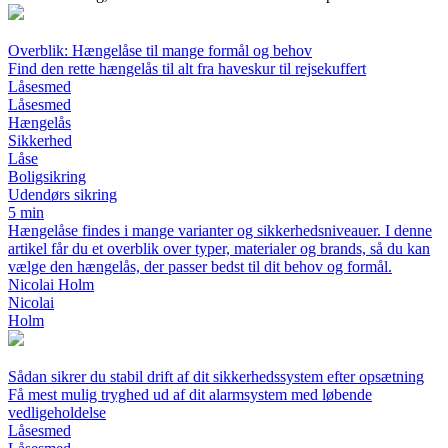
Overblik: Hængelåse til mange formål og behov
Find den rette hængelås til alt fra haveskur til rejsekuffert
Låsesmed
Låsesmed
Hængelås
Sikkerhed
Låse
Boligsikring
Udendørs sikring
5 min
Hængelåse findes i mange varianter og sikkerhedsniveauer. I denne
artikel får du et overblik over typer, materialer og brands, så du kan
vælge den hængelås, der passer bedst til dit behov og formål.
Nicolai Holm
Nicolai
Holm
Sådan sikrer du stabil drift af dit sikkerhedssystem efter opsætning
Få mest mulig tryghed ud af dit alarmsystem med løbende
vedligeholdelse
Låsesmed