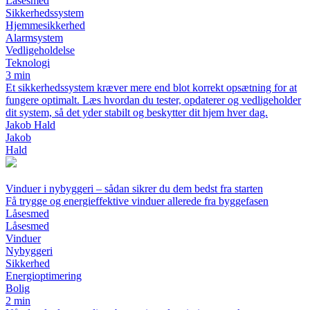
Låsesmed
Sikkerhedssystem
Hjemmesikkerhed
Alarmsystem
Vedligeholdelse
Teknologi
3 min
Et sikkerhedssystem kræver mere end blot korrekt opsætning for at
fungere optimalt. Læs hvordan du tester, opdaterer og vedligeholder
dit system, så det yder stabilt og beskytter dit hjem hver dag.
Jakob Hald
Jakob
Hald
Vinduer i nybyggeri – sådan sikrer du dem bedst fra starten
Få trygge og energieffektive vinduer allerede fra byggefasen
Låsesmed
Låsesmed
Vinduer
Nybyggeri
Sikkerhed
Energioptimering
Bolig
2 min