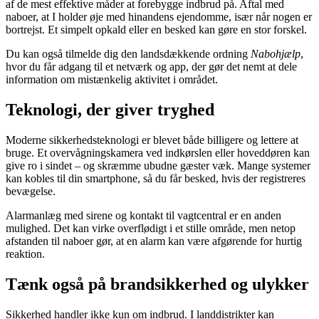
af de mest effektive måder at forebygge indbrud på. Aftal med
naboer, at I holder øje med hinandens ejendomme, især når nogen er
bortrejst. Et simpelt opkald eller en besked kan gøre en stor forskel.
Du kan også tilmelde dig den landsdækkende ordning
Nabohjælp
,
hvor du får adgang til et netværk og app, der gør det nemt at dele
information om mistænkelig aktivitet i området.
Teknologi, der giver tryghed
Moderne sikkerhedsteknologi er blevet både billigere og lettere at
bruge. Et overvågningskamera ved indkørslen eller hoveddøren kan
give ro i sindet – og skræmme ubudne gæster væk. Mange systemer
kan kobles til din smartphone, så du får besked, hvis der registreres
bevægelse.
Alarmanlæg med sirene og kontakt til vagtcentral er en anden
mulighed. Det kan virke overflødigt i et stille område, men netop
afstanden til naboer gør, at en alarm kan være afgørende for hurtig
reaktion.
Tænk også på brandsikkerhed og ulykker
Sikkerhed handler ikke kun om indbrud. I landdistrikter kan