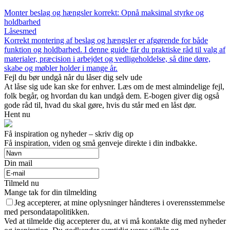
Monter beslag og hængsler korrekt: Opnå maksimal styrke og
holdbarhed
Låsesmed
Korrekt montering af beslag og hængsler er afgørende for både
funktion og holdbarhed. I denne guide får du praktiske råd til valg af
materialer, præcision i arbejdet og vedligeholdelse, så dine døre,
skabe og møbler holder i mange år.
Fejl du bør undgå når du låser dig selv ude
At låse sig ude kan ske for enhver. Læs om de mest almindelige fejl,
folk begår, og hvordan du kan undgå dem. E-bogen giver dig også
gode råd til, hvad du skal gøre, hvis du står med en låst dør.
Hent nu
Få inspiration og nyheder – skriv dig op
Få inspiration, viden og små genveje direkte i din indbakke.
Din mail
Tilmeld nu
Mange tak for din tilmelding
Jeg accepterer, at mine oplysninger håndteres i overensstemmelse
med persondatapolitikken.
Ved at tilmelde dig accepterer du, at vi må kontakte dig med nyheder