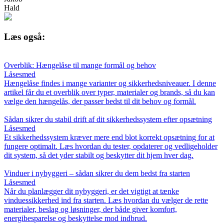
Hald
Læs også:
Overblik: Hængelåse til mange formål og behov
Låsesmed
Hængelåse findes i mange varianter og sikkerhedsniveauer. I denne
artikel får du et overblik over typer, materialer og brands, så du kan
vælge den hængelås, der passer bedst til dit behov og formål.
Sådan sikrer du stabil drift af dit sikkerhedssystem efter opsætning
Låsesmed
Et sikkerhedssystem kræver mere end blot korrekt opsætning for at
fungere optimalt. Læs hvordan du tester, opdaterer og vedligeholder
dit system, så det yder stabilt og beskytter dit hjem hver dag.
Vinduer i nybyggeri – sådan sikrer du dem bedst fra starten
Låsesmed
Når du planlægger dit nybyggeri, er det vigtigt at tænke
vinduessikkerhed ind fra starten. Læs hvordan du vælger de rette
materialer, beslag og løsninger, der både giver komfort,
energibesparelse og beskyttelse mod indbrud.